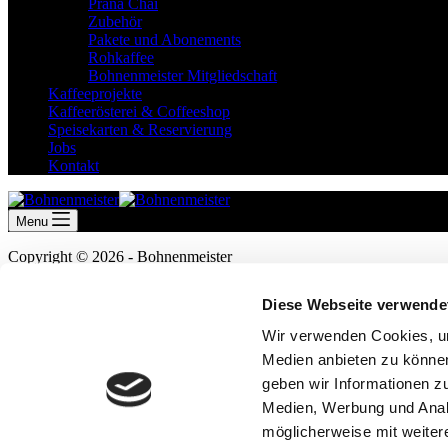
Prana Chai
Zubehör
Pakete und Abonements
Rohkaffee
Bohnenmeister Mitgliedschaft
Kaffeeprojekte
Kaffeerösterei & Coffeeshop
Speisekarten & Reservierung
Jobs
Kontakt
Menu
Copyright © 2026 - Bohnenmeister
Diese Webseite verwende
Wir verwenden Cookies, um
Medien anbieten zu können
geben wir Informationen z
Medien, Werbung und Analy
möglicherweise mit weiter