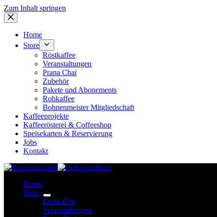
Zum Inhalt springen
Home
Store
Röstkaffee
Veranstaltungen
Prana Chai
Zubehör
Pakete und Abonements
Rohkaffee
Bohnenmeister Mitgliedschaft
Kaffeeprojekte
Kaffeerösterei & Coffeeshop
Speisekarten & Reservierung
Jobs
Kontakt
Home
Store
Röstkaffee
Veranstaltungen