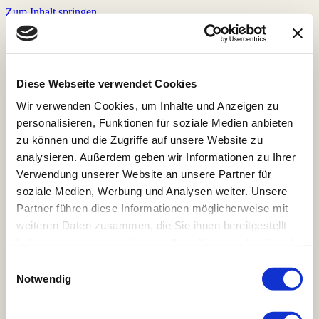
Zum Inhalt springen
Home
Store
Röstkaffee
Diese Webseite verwendet Cookies
Veranstaltungen
Wir verwenden Cookies, um Inhalte und Anzeigen zu
Prana Chai
Zubehör
personalisieren, Funktionen für soziale Medien anbieten
Pakete und Abonements
zu können und die Zugriffe auf unsere Website zu
Rohkaffee
analysieren. Außerdem geben wir Informationen zu Ihrer
Bohnenmeister Mitgliedschaft
Kaffeeprojekte
Verwendung unserer Website an unsere Partner für
Kaffeerösterei & Coffeeshop
soziale Medien, Werbung und Analysen weiter. Unsere
Speisekarten & Reservierung
Partner führen diese Informationen möglicherweise mit
Jobs
Kontakt
weiteren Daten zusammen, die Sie ihnen bereitgestellt
haben oder die sie im Rahmen Ihrer Nutzung der Dienste
gesammelt haben. Hier gehts zur
Einwilligungsauswahl
Home
Datenschutzerklärung.
Notwendig
Store
Röstkaffee
Veranstaltungen