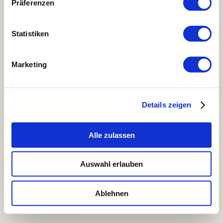
Prana Chai
Präferenzen
Zubehör
Pakete und Abonements
Rohkaffee
Statistiken
Bohnenmeister Mitgliedschaft
Kaffeeprojekte
Kaffeerösterei & Coffeeshop
Marketing
Speisekarten & Reservierung
Jobs
Kontakt
Details zeigen
Menu
Copyright © 2026 - Bohnenmeister
Alle zulassen
Auswahl erlauben
Ablehnen