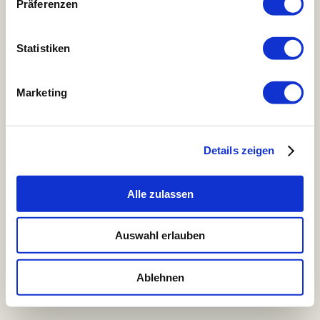
Prana Chai
Präferenzen
Zubehör
Pakete und Abonements
Rohkaffee
Statistiken
Bohnenmeister Mitgliedschaft
Kaffeeprojekte
Kaffeerösterei & Coffeeshop
Marketing
Speisekarten & Reservierung
Jobs
Kontakt
Details zeigen
Menu
Copyright © 2026 - Bohnenmeister
Alle zulassen
Auswahl erlauben
Ablehnen