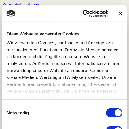
Zum Inhalt springen
Home
Store
Röstkaffee
Diese Webseite verwendet Cookies
Veranstaltungen
Wir verwenden Cookies, um Inhalte und Anzeigen zu
Prana Chai
Zubehör
personalisieren, Funktionen für soziale Medien anbieten
Pakete und Abonements
zu können und die Zugriffe auf unsere Website zu
Rohkaffee
analysieren. Außerdem geben wir Informationen zu Ihrer
Bohnenmeister Mitgliedschaft
Kaffeeprojekte
Verwendung unserer Website an unsere Partner für
Kaffeerösterei & Coffeeshop
soziale Medien, Werbung und Analysen weiter. Unsere
Speisekarten & Reservierung
Partner führen diese Informationen möglicherweise mit
Jobs
Kontakt
weiteren Daten zusammen, die Sie ihnen bereitgestellt
haben oder die sie im Rahmen Ihrer Nutzung der Dienste
gesammelt haben. Hier gehts zur
Einwilligungsauswahl
Home
Datenschutzerklärung.
Notwendig
Store
Röstkaffee
Veranstaltungen