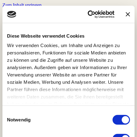
Zum Inhalt springen
Home
Store
Röstkaffee
Diese Webseite verwendet Cookies
Veranstaltungen
Wir verwenden Cookies, um Inhalte und Anzeigen zu
Prana Chai
Zubehör
personalisieren, Funktionen für soziale Medien anbieten
Pakete und Abonements
zu können und die Zugriffe auf unsere Website zu
Rohkaffee
analysieren. Außerdem geben wir Informationen zu Ihrer
Bohnenmeister Mitgliedschaft
Kaffeeprojekte
Verwendung unserer Website an unsere Partner für
Kaffeerösterei & Coffeeshop
soziale Medien, Werbung und Analysen weiter. Unsere
Speisekarten & Reservierung
Partner führen diese Informationen möglicherweise mit
Jobs
Kontakt
weiteren Daten zusammen, die Sie ihnen bereitgestellt
haben oder die sie im Rahmen Ihrer Nutzung der Dienste
gesammelt haben. Hier gehts zur
Einwilligungsauswahl
Home
Datenschutzerklärung.
Notwendig
Store
Röstkaffee
Veranstaltungen