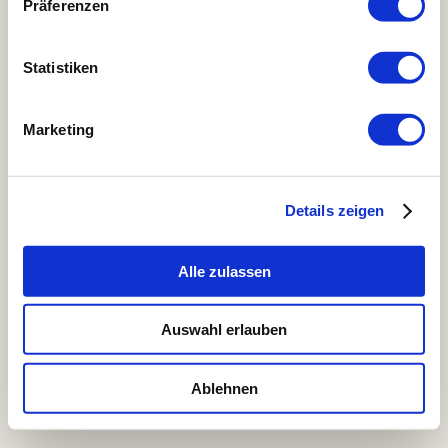
Prana Chai
Präferenzen
Zubehör
Pakete und Abonements
Rohkaffee
Statistiken
Bohnenmeister Mitgliedschaft
Kaffeeprojekte
Kaffeerösterei & Coffeeshop
Marketing
Speisekarten & Reservierung
Jobs
Kontakt
Details zeigen
Menu
Copyright © 2026 - Bohnenmeister
Alle zulassen
Auswahl erlauben
Ablehnen