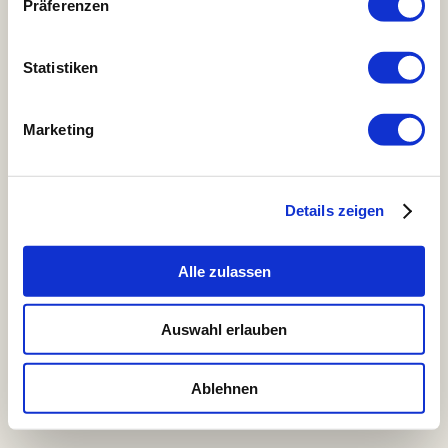
Prana Chai
Präferenzen
Zubehör
Pakete und Abonements
Rohkaffee
Statistiken
Bohnenmeister Mitgliedschaft
Kaffeeprojekte
Kaffeerösterei & Coffeeshop
Marketing
Speisekarten & Reservierung
Jobs
Kontakt
Details zeigen
Menu
Copyright © 2026 - Bohnenmeister
Alle zulassen
Auswahl erlauben
Ablehnen