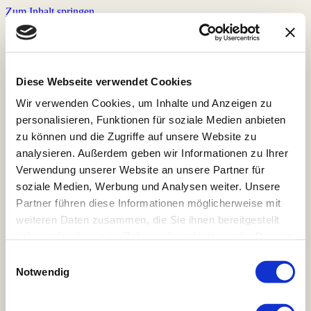
Zum Inhalt springen
Home
Store
Röstkaffee
Diese Webseite verwendet Cookies
Veranstaltungen
Wir verwenden Cookies, um Inhalte und Anzeigen zu
Prana Chai
Zubehör
personalisieren, Funktionen für soziale Medien anbieten
Pakete und Abonements
zu können und die Zugriffe auf unsere Website zu
Rohkaffee
analysieren. Außerdem geben wir Informationen zu Ihrer
Bohnenmeister Mitgliedschaft
Kaffeeprojekte
Verwendung unserer Website an unsere Partner für
Kaffeerösterei & Coffeeshop
soziale Medien, Werbung und Analysen weiter. Unsere
Speisekarten & Reservierung
Partner führen diese Informationen möglicherweise mit
Jobs
Kontakt
weiteren Daten zusammen, die Sie ihnen bereitgestellt
haben oder die sie im Rahmen Ihrer Nutzung der Dienste
gesammelt haben. Hier gehts zur
Einwilligungsauswahl
Home
Datenschutzerklärung.
Notwendig
Store
Röstkaffee
Veranstaltungen