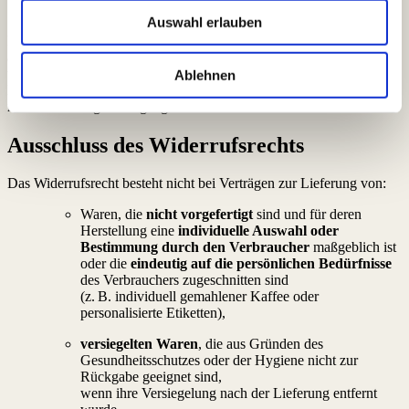
Sie tragen die unmittelbaren Kosten der Rücksendung.
Auswahl erlauben
Für einen etwaigen Wertverlust der Waren müssen Sie nur
aufkommen,
wenn dieser auf einen zur Prüfung der Beschaffenheit,
Ablehnen
Eigenschaften und Funktionsweise der Waren
nicht notwendigen Umgang mit ihnen zurückzuführen ist.
Ausschluss des Widerrufsrechts
Das Widerrufsrecht besteht nicht bei Verträgen zur Lieferung von:
Waren, die
nicht vorgefertigt
sind und für deren
Herstellung eine
individuelle Auswahl oder
Bestimmung durch den Verbraucher
maßgeblich ist
oder die
eindeutig auf die persönlichen Bedürfnisse
des Verbrauchers zugeschnitten sind
(z. B. individuell gemahlener Kaffee oder
personalisierte Etiketten),
versiegelten Waren
, die aus Gründen des
Gesundheitsschutzes oder der Hygiene nicht zur
Rückgabe geeignet sind,
wenn ihre Versiegelung nach der Lieferung entfernt