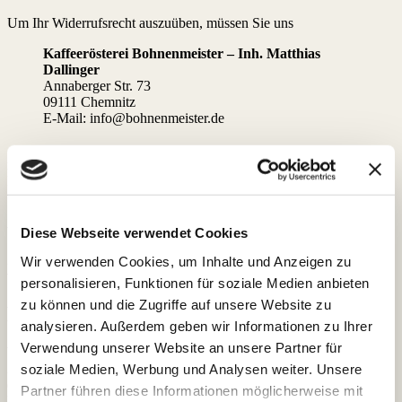
Um Ihr Widerrufsrecht auszuüben, müssen Sie uns
Kaffeerösterei Bohnenmeister – Inh. Matthias
Dallinger
Annaberger Str. 73
09111 Chemnitz
E-Mail: info@bohnenmeister.de
mittels einer eindeutigen Erklärung (z. B. ein mit der Post versandter
Brief oder E-Mail) über Ihren Entschluss, diesen Vertrag zu
widerrufen, informieren.
Sie können dafür das untenstehende Muster-Widerrufsformular
verwenden, das jedoch nicht vorgeschrieben ist.
Diese Webseite verwendet Cookies
Zur Wahrung der Widerrufsfrist reicht es aus, dass Sie die Mitteilung
Wir verwenden Cookies, um Inhalte und Anzeigen zu
vor Ablauf der Frist absenden.
.
personalisieren, Funktionen für soziale Medien anbieten
zu können und die Zugriffe auf unsere Website zu
Folgen des Widerrufs
analysieren. Außerdem geben wir Informationen zu Ihrer
Verwendung unserer Website an unsere Partner für
Wenn Sie diesen Vertrag widerrufen, erstatten wir Ihnen alle
Zahlungen, die wir von Ihnen erhalten haben,
soziale Medien, Werbung und Analysen weiter. Unsere
einschließlich der Lieferkosten (mit Ausnahme der zusätzlichen
Partner führen diese Informationen möglicherweise mit
Kosten, die sich daraus ergeben,